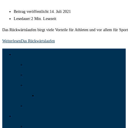
Beitrag veröffentlicht:
14. Juli 2021
Lesedauer:
2 Min. Lesezeit
Das Rückwärtslaufen birgt viele Vorteile für Athleten und vor allem für Sp
Weiterlesen
Das Rückwärtslaufen
Angebot
Kampfsport
Fitness
Personal Training
PT Mit Rainer
Jugendtraining
Kursplan
Probetraining