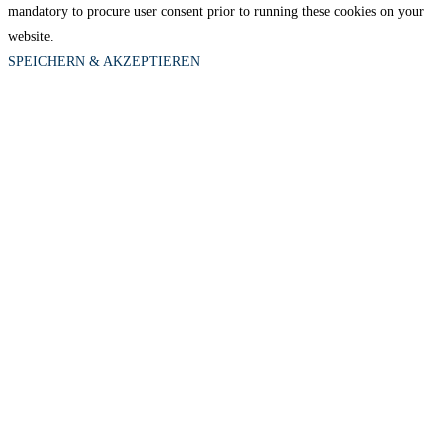
mandatory to procure user consent prior to running these cookies on your
website.
SPEICHERN & AKZEPTIEREN
Close
this
module
Du suchst ein Geschenk?