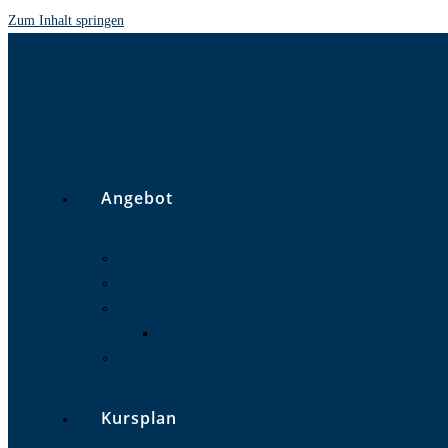
Zum Inhalt springen
Angebot
Kampfsport
Fitness
Personal Training
PT Mit Rainer
Jugendtraining
Kursplan