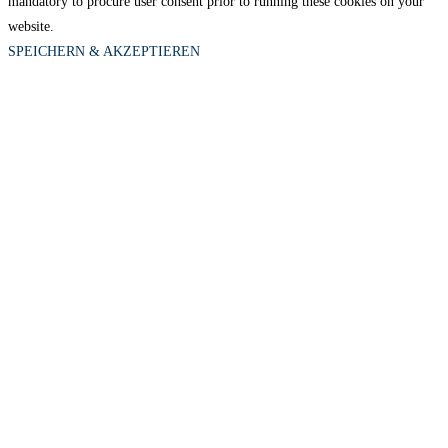
mandatory to procure user consent prior to running these cookies on your
website.
SPEICHERN & AKZEPTIEREN
Close
this
module
Du suchst ein Geschenk?