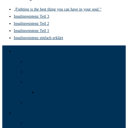
„Fighting is the best thing you can have in your soul.“
Insulinresistenz Teil 3
Insulinresistenz Teil 2
Insulinresistenz Teil 1
Insulinresistenz einfach erklärt
Angebot
Kampfsport
Fitness
Personal Training
PT Mit Rainer
Jugendtraining
Kursplan
Probetraining